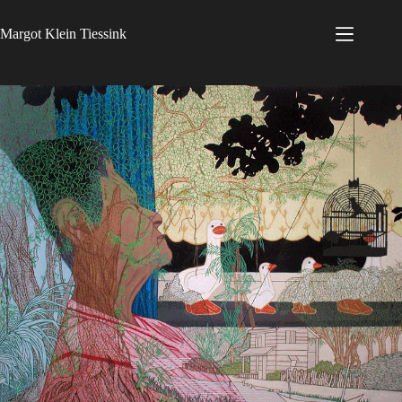
Ga
naar
Margot Klein Tiessink
de
inhoud