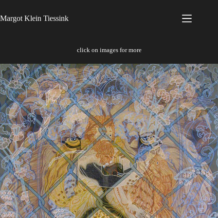
Ga
naar
Margot Klein Tiessink
de
inhoud
click on images for more